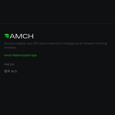
Venture capital, pre-IPO, and investment intelligence for forward-thinking
investors.
amch.ltd
amcapital.app
카테고리
벤처 뉴스
Pre-IPO
투자
벤처 캐피털
부동산
IPO
COMPANY