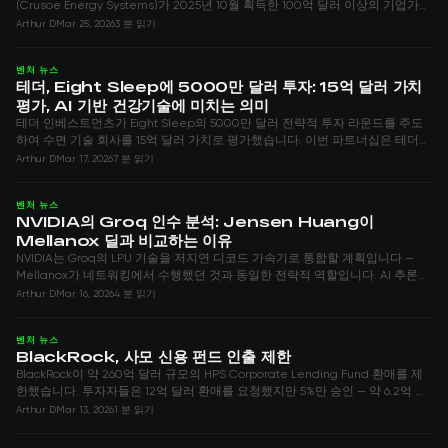
(Crusoe Energy Systems)가 2025년 10월 획득한 100억 달러 이상의 기업가치
를 넘어서는 새로운 자금 조달 라운드를 진행 중이다. Axios Pro가 보도한 바에
Arthur D
Mar 25, 2026
3 분 읽기
따르면, 이 회사는 202...
벤처 뉴스
테더, Eight Sleep에 5000만 달러 투자: 15억 달러 가치
평가, AI 기반 건강기술에 미치는 의미
테더 인베스트먼츠가 Eight Sleep의 5000만 달러 전략적 투자 라운드를 주도
하여 수면 기술 회사를 15억 달러 가치로 평가했습니다. 이번 파트너십은 테더의
QVAC 엣지 AI를 Eight Sleep의 건강 플랫폼에 통합합니다.
Arthur D
Mar 17, 2026
7 분 읽기
벤처 뉴스
NVIDIA의 Groq 인수 분석: Jensen Huang이
Mellanox 딜과 비교하는 이유
NVIDIA는 Groq의 LPU 기술을 저지연 디코드 가속기로 통합할 계획입니다 —
Mellanox가 네트워킹에서 수행했던 것과 동일한 전략적 역할입니다. AI 추론에
미치는 의미를 알아봅니다.
Arthur D
Mar 16, 2026
4 분 읽기
벤처 뉴스
BlackRock, 사모 신용 펀드 인출 제한
BlackRock이 약 260억 달러 규모의 HPS Corporate Lending Fund 환매를 제
한했습니다. 투자자들은 12억 달러 환매를 요청했지만 5%만 승인 — 약 6.2억 달
러.
Arthur D
Mar 13, 2026
1 분 읽기