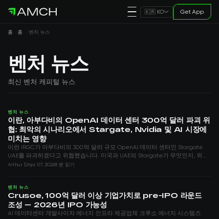
Get App
🇰🇷 KO
홈
홈
벤처 뉴스
벤처 뉴스
최신 벤처 캐피털 뉴스
벤처 뉴스
이란, 아부다비의 OpenAI 데이터 센터 300억 달러 파괴 위
협: 최악의 시나리오에서 Stargate, Nvidia 및 AI 시장에
미치는 영향
이란 IRGC가 아부다비의 300억 달러 규모 OpenAI 데이터 센터인 Stargate
UAE를 파괴하겠다고 위협했습니다. 미국과 UAE의 Stargate가 무엇인지, 위협
이 Nvidia, GPU 시장에 미치는 영향, 최악의 시나리오에서 AI 산업에 어떤 일이
Arthur D
Apr 07, 2026
8 분 읽기
일어날지 분석합니다.
벤처 뉴스
Crusoe, 100억 달러 이상 기업가치로 pre-IPO 라운드
조성 — 2026년 IPO 가능성
AI 데이터센터 개발사이자 에너지 인프라 제공업체 크루소 에너지 시스템즈