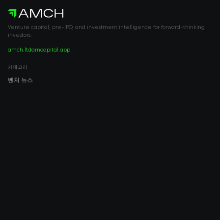
Venture capital, pre-IPO, and investment intelligence for forward-thinking
investors.
amch.ltd
amcapital.app
카테고리
벤처 뉴스
Pre-IPO
투자
벤처 캐피털
부동산
IPO
COMPANY
About AMCH
AMCH App
Trustpilot
DOWNLOAD
App Store