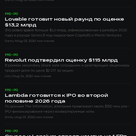
PRE-IPO
Lovable готовит новый раунд по оценке
$13,2 млрд
Это ровно вдвое больше $6,6 млрд, зафиксированных в декабре 2025
года в раунде Series B под лидерством CapitalG и Menlo Ventures
Genry H
Aug 05, 2026
1 мин чтения
PRE-IPO
Revolut подтвердил оценку $115 млрд
В рамках secondary share sale сотрудники и действующие акционеры
продают доли по цене $2 017 за акцию
Lilly C
Aug 04, 2026
1 мин чтения
PRE-IPO
Lambda готовится к IPO во второй
половине 2026 года
По данным The Information, компания привлекает около $350 млн pre-
IPO-финансирования через конвертируемые ноты
Ginny L
Aug 03, 2026
2 мин чтения
PRE-IPO