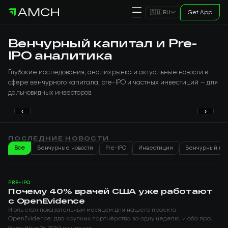
Get App
🇷🇺 RU
Венчурный капитал и Pre-
IPO аналитика
Глубокие исследования, анализ рынка и актуальные новости в
сфере венчурного капитала, pre-IPO и частных инвестиций — для
дальновидных инвесторов.
‹
›
PRE-IPO
Почему 40% врачей США уже
работают с OpenEvidence
ПОСЛЕДНИЕ НОВОСТИ
Все
Венчурные новости
Pre-IPO
Инвестиции
Венчурный ка
Genry H
Aug 06, 2026
PRE-IPO
Почему 40% врачей США уже работают
с OpenEvidence
Июль стал показательным месяцем для нашего проекта
OpenEvidence: два крупных партнёрства за одну неделю, и оба про
масштаб.
Genry H
Aug 06, 2026
2 мин чтения