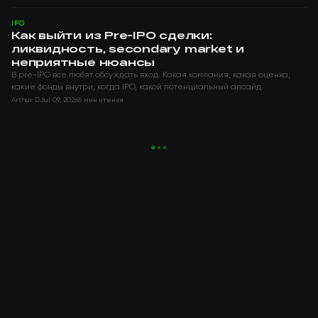
IPO
Как выйти из Pre-IPO сделки:
ликвидность, secondary market и
неприятные нюансы
В pre-IPO все любят обсуждать вход. Какая компания, какая оценка,
какие фонды внутри, когда IPO, какой потенциальный апсайд.
Arthur D
Jul 09, 2026
6 мин чтения