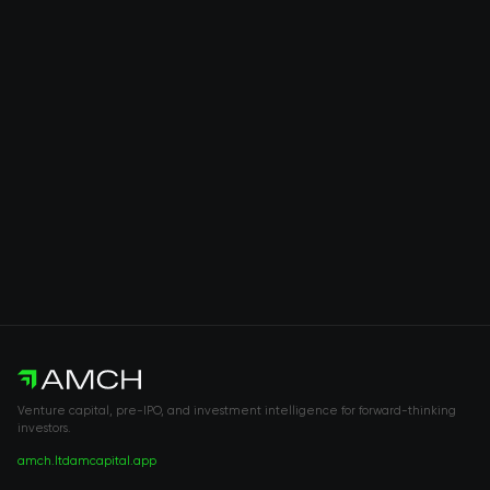
Venture capital, pre-IPO, and investment intelligence for forward-thinking
investors.
amch.ltd
amcapital.app