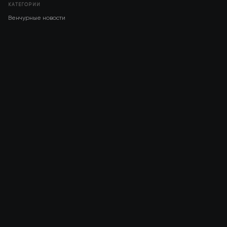
КАТЕГОРИИ
Венчурные новости
Pre-IPO
Инвестиции
Венчурный капитал
Недвижимость
IPO
COMPANY
About AMCH
AMCH App
Trustpilot
DOWNLOAD
App Store
Google Play
RISK DISCLOSURE & LEGAL NOTICE