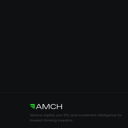
Venture capital, pre-IPO, and investment intelligence for
forward-thinking investors.