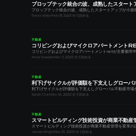
プロップテック統合の波、成熟したスタート
プロップテック統合の波、成熟したスタートアップが小規
Elena Volkov
Feb 09, 2026
3 分で読める
不動産
コリビングおよびマイクロアパートメントRE
コリビングおよびマイクロアパートメントreitが主要都
Anna Kowalski
Nov 17, 2025
3 分で読める
不動産
利下げサイクルが評価額を下支えしグローバ
利下げサイクルが評価額を下支えしグローバル不動産市場
Sarah Chen
Nov 06, 2025
3 分で読める
不動産
スマートビルディング技術投資が商業不動産
スマートビルディング技術投資が商業不動産管理を変革の
James Wright
Nov 03, 2025
3 分で読める