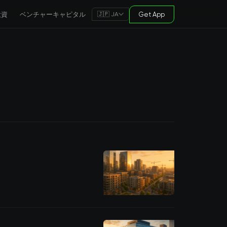
投資
ベンチャーキャピタル
Get App
🇯🇵 JA
。