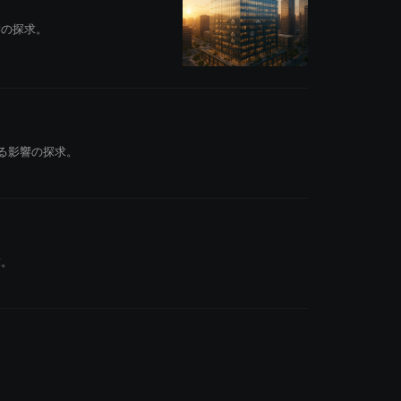
響の探求。
る影響の探求。
求。