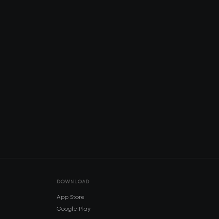
DOWNLOAD
App Store
Google Play