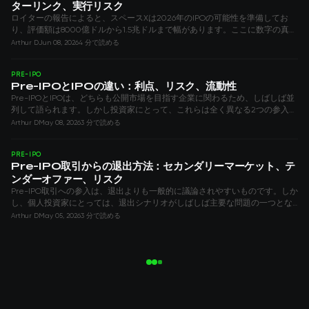
ターリンク、実行リスク
ロイターの報告によると、スペースXは2026年のIPOの可能性を準備してお
り、評価額は8000億ドルから1.5兆ドルまで幅があります。ここに数字の真の
意味があります。
Arthur D
Jun 08, 2026
4 分で読める
PRE-IPO
Pre-IPOとIPOの違い：利点、リスク、流動性
Pre-IPOとIPOは、どちらも公開市場を目指す企業に関わるため、しばしば並
列して語られます。しかし投資家にとって、これらは全く異なる2つの参入手
法です。Pre-IPOとは上場前の非公開企業への出資を指し
Arthur D
May 08, 2026
3 分で読める
PRE-IPO
Pre-IPO取引からの退出方法：セカンダリーマーケット、テ
ンダーオファー、リスク
Pre-IPO取引への参入は、退出よりも一般的に議論されやすいものです。しか
し、個人投資家にとっては、退出シナリオがしばしば主要な問題の一つとな
ります。購入前に、理解することが重要です
Arthur D
May 05, 2026
3 分で読める