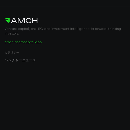
Venture capital, pre-IPO, and investment intelligence for forward-thinking
investors.
amch.ltd
amcapital.app
カテゴリー
ベンチャーニュース
Pre-IPO
投資
ベンチャーキャピタル
不動産
IPO
COMPANY
About AMCH
AMCH App
Trustpilot