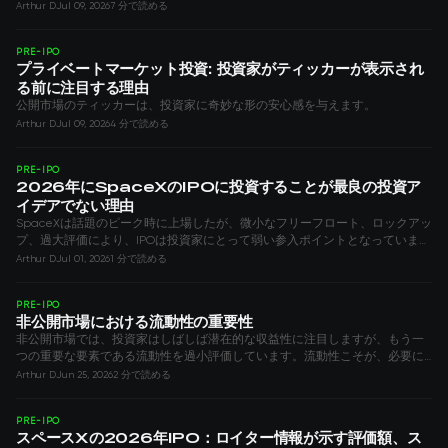
Arthur D
Jul 09, 2026
7 分で読める
PRE-IPO
プライベートマーケット投資: 投資家がティッカーが表示され
る前に注目する理由
公開市場のティッカーは、投資家に奇妙な形の安心感を与えます。
Arthur D
Jul 09, 2026
4 分で読める
PRE-IPO
2026年にSpaceXのIPOに投資することが最良の投資ア
イデアでない理由
SpaceXは話題のピーク時に上場したが、微小なフリーフロート、ロックアッ
プ、過大評価により、IPOは投資家にとって弱い参入ポイントとなっていま
す。
Arthur D
Jul 01, 2026
1 分で読める
PRE-IPO
非公開市場における流動性の重要性
非公開市場では、投資家はしばしば潜在的な収益性に注目しますが、もう一
つの重要な要素である流動性を過小評価しています。流動性こそが、必要に
応じて取引から退出する現実性を決定します。
Arthur D
Jun 25, 2026
2 分で読める
PRE-IPO
スペースXの2026年IPO：ロイター情報が示す評価額、ス