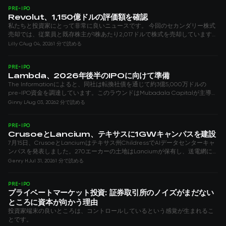
PRE-IPO
Revolut、1,150億ドルの評価額を確認
私たちと投資家にとって非常に良いニュースです。 今回のセカンダリー株式
売却では、従業員と既存株主が1株あたり2,017ドルで株式を売却しています。
これは2025年11月に設定された750億ドルの評価額を53%上回る水準です。
Lilly C
Aug 04, 2026
1 分で読める
Revolutは引き続き欧州で最も価値の高い未上場企業です。 2025年の売上高
は60億ド...
PRE-IPO
Lambda、2026年後半のIPOに向けて準備
The Informationによると、同社は転換社債を通じて約3億5,000万ドルの
pre-IPO資金を調達しています。このラウンドはMubadala Capitalが主導し
ています。検討されている条件には、将来の公開価格に対する約20%のディ
Ginny L
Aug 03, 2026
2 分で読める
スカウントと、1年以内に上場が実現しない場合のペナルティ条項が含まれ...
PRE-IPO
CrusoeとLancium、テキサスに1GWキャンパスを建設
7月15日、CrusoeとLanciumはテキサス州ChildressでAIデータセンターキャ
ンパスを発表しました。270エーカーの土地はLanciumが保有し、送電網に
接続される容量は1GWに達する予定です。これは数十万基のAIアクセラレー
Genry H
Jul 31, 2026
1 分で読める
ターを支える規模です。 モデルはAbileneと同じです。Lancium...
PRE-IPO
プライベートマーケット投資: 証券取引所のノイズがまだない
ところに資本が向かう理由
投資家端末の良いところは、コントロールしているという感覚が生まれるこ
とです。