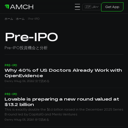
Get App
🇯🇵 JA
ホーム
ホーム
Pre-IPO
Pre-IPO
Pre-IPO投資機会と分析
PRE-IPO
Why 40% of US Doctors Already Work with
OpenEvidence
Genry H
Aug 06, 2026
2 分で読める
PRE-IPO
Lovable is preparing a new round valued at
$13.2 billion
This is exactly double the $6.6 billion raised in the December 2025 Series
B round led by CapitalG and Menlo Ventures
Genry H
Aug 05, 2026
1 分で読める