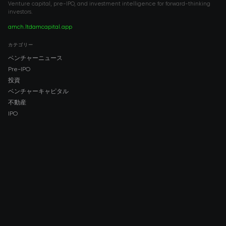
Venture capital, pre-IPO, and investment intelligence for forward-thinking
investors.
amch.ltd
amcapital.app
カテゴリー
ベンチャーニュース
Pre-IPO
投資
ベンチャーキャピタル
不動産
IPO
COMPANY
About AMCH
AMCH App
Trustpilot
DOWNLOAD
App Store
Google Play