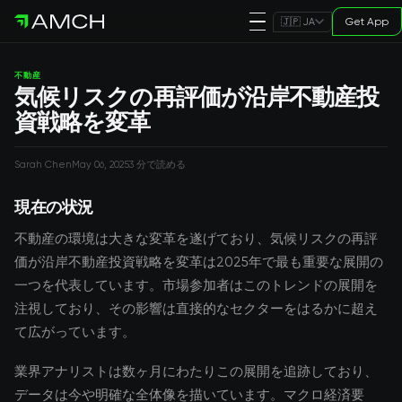
Get App
🇯🇵 JA
不動産
気候リスクの再評価が沿岸不動産投
資戦略を変革
Sarah Chen
May 06, 2025
3 分で読める
現在の状況
不動産の環境は大きな変革を遂げており、気候リスクの再評
価が沿岸不動産投資戦略を変革は2025年で最も重要な展開の
一つを代表しています。市場参加者はこのトレンドの展開を
注視しており、その影響は直接的なセクターをはるかに超え
て広がっています。
業界アナリストは数ヶ月にわたりこの展開を追跡しており、
データは今や明確な全体像を描いています。マクロ経済要