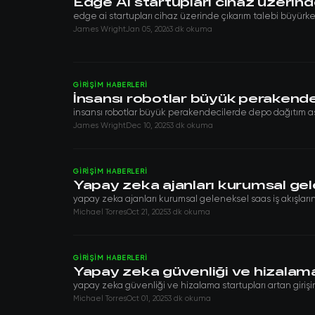
Edge AI startupları cihaz üzerind
edge ai startupları cihaz üzerinde çıkarım talebi büyürke
James Wright
Jan 05, 2026
3 dk okuma
GIRIŞIM HABERLERI
İnsansı robotlar büyük perakend
insansı robotlar büyük perakendecilerde depo dağıtım aşa
James Wright
Dec 10, 2025
3 dk okuma
GIRIŞIM HABERLERI
Yapay zeka ajanları kurumsal gele
yapay zeka ajanları kurumsal geleneksel saas iş akışların
Michael Torres
Oct 21, 2025
3 dk okuma
GIRIŞIM HABERLERI
Yapay zeka güvenliği ve hizalama 
yapay zeka güvenliği ve hizalama startupları artan girişim
Michael Torres
Oct 01, 2025
3 dk okuma