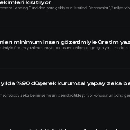
imleri kısıtlıyor
porate Lending Fund'dan para çekişlerini kısıtladı. Yatırımcılar 1,2 milyar dol
arı minimum insan gözetimiyle üretim yaz
miyle üretim yazılımı sunuyor konusunu anlamak: gelişen yatırım ortamında
r yılda %90 düşerek kurumsal yapay zeka 
umsal yapay zeka benimsemesini demokratikleştiriyor konusunun daha geni