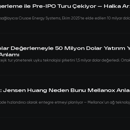
ğerleme ile Pre-IPO Turu Çekiyor — Halka A
pı sağlayıcısı Crusoe Energy Systems, Ekim 2025'te elde edilen 10 milyar dol
Dolar Değerlemeyle 50 Milyon Dolar Yatırım 
 Anlamı
jik tur yöneterek uyku teknolojisi şirketini 1,5 milyar dolar değerledi. Ortak
dı: Jensen Huang Neden Bunu Mellanox Anl
de hızlandırıcı olarak entegre etmeyi planlıyor — Mellanox'un ağ teknolojis