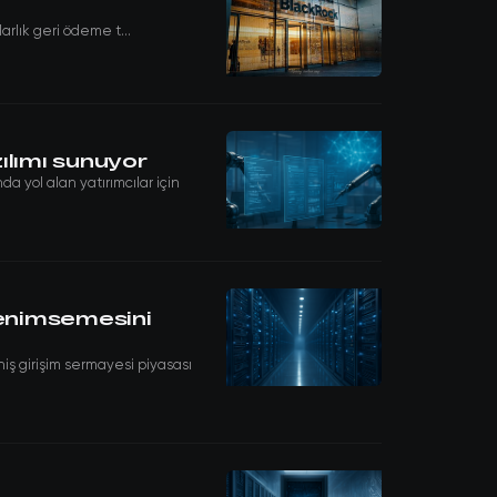
arlık geri ödeme t...
ılımı sunuyor
 yol alan yatırımcılar için
benimsemesini
ş girişim sermayesi piyasası