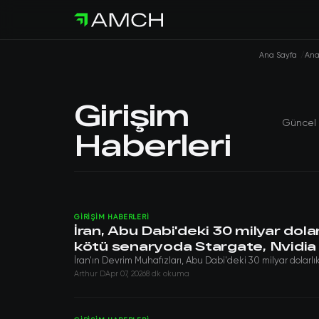
Ana Sayfa
Ana
Girişim
Güncel 
Haberleri
GIRIŞIM HABERLERI
İran, Abu Dabi'deki 30 milyar dol
kötü senaryoda Stargate, Nvidia 
İran'ın Devrim Muhafızları, Abu Dabi'deki 30 milyar dolar
Arthur D
Apr 07, 2026
8 dk okuma