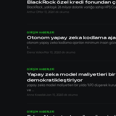
BlackRock özel kredi fonundan çek
BlackRock, yaklaşık 26 milyar dolarlık varlığa sahip HPS Cor
Arthur D
Mar 13, 2026
1 dk okuma
GIRIŞIM HABERLERI
Otonom yapay zeka kodlama ajanl
otonom yapay zeka kodlama ajanları minimum insan gözeti
t...
Elena Volkov
Mar 10, 2026
3 dk okuma
GIRIŞIM HABERLERI
Yapay zeka model maliyetleri bi
demokratikleştiriyor
yapay zeka model maliyetleri bir yılda %90 düşerek kur
ve ...
Anna Kowalski
Jan 15, 2026
3 dk okuma
GIRIŞIM HABERLERI