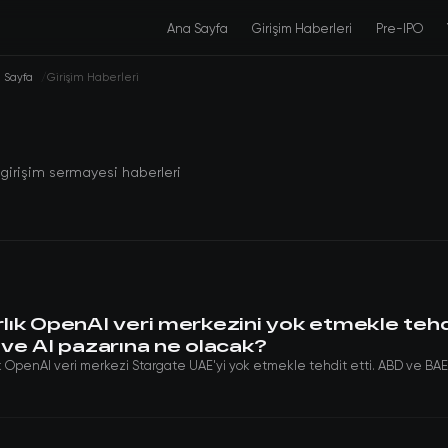
Ana Sayfa
Girişim Haberleri
Pre-IPO
 Sayfa
Girişim Haberleri
girişim sermayesi haberleri
arlık OpenAI veri merkezini yok etmekle tehd
ve AI pazarına ne olacak?
lık OpenAI veri merkezi Stargate UAE'yi yok etmekle tehdit etti. ABD ve BAE'