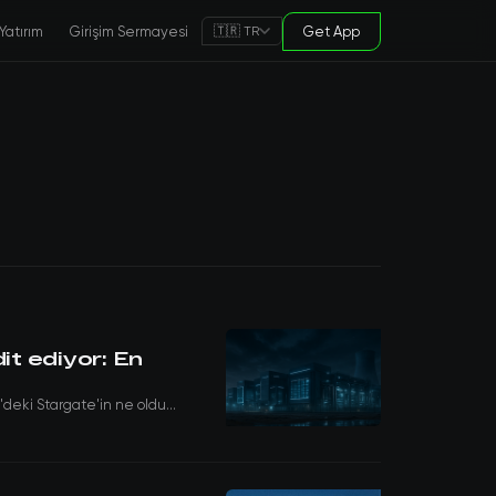
Yatırım
Girişim Sermayesi
Get App
🇹🇷 TR
it ediyor: En
deki Stargate'in ne oldu...