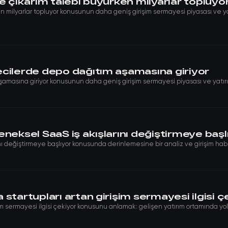
e çıkarım talebi büyürken milyarlar topluyo
n milyarlar topluyor konusunun daha geniş girişim sermayesi piyasası ve yat
ecilerde depo dağıtım aşamasına giriyor
masına giriyor konusunun daha geniş girişim sermayesi piyasası ve yatırım
neksel SaaS iş akışlarını değiştirmeye başl
ı değiştirmeye başlıyor konusunda derinlemesine bir analiz ve girişim haber
startupları artan girişim sermayesi ilgisi ç
 sermayesi ilgisi çekiyor konusunu anlamak: gelişen yatırım ortamında yol al