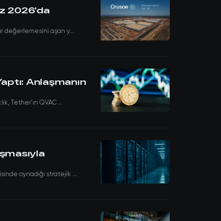
rz 2026'da
ar değerlemesini aşan y...
Yaptı: Anlaşmanın
lık, Tether'ın QVAC ...
aşmasıyla
inde oynadığı stratejik ...