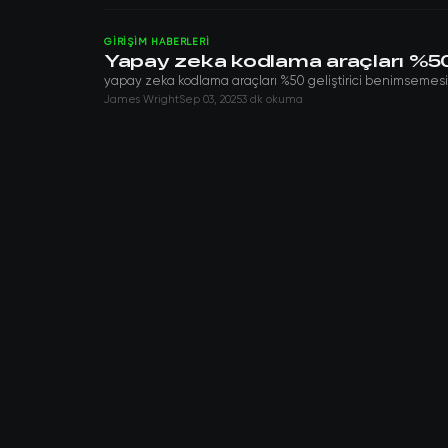
GIRIŞIM HABERLERI
Yapay zeka kodlama araçları %50 
yapay zeka kodlama araçları %50 geliştirici benimsemesin
James Wright
Sep 03, 2025
3 dk okuma