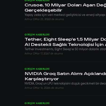
GIRIŞIM HABERLERI
Crusoe, 10 Milyar Doları Aşan De
Gerçekleşebilir
Yapay zeka için veri merkezi geliştiricisi ve enerji altya
Arthur D
Mar 25, 2026
3 dk okuma
GIRIŞIM HABERLERI
Tether, Eight Sleep'e 1,5 Milyar 
AI Destekli Sağlık Teknolojisi İçin
Tether Investments, Eight Sleep'e 50 milyon dolarlık strate
Arthur D
Mar 17, 2026
7 dk okuma
GIRIŞIM HABERLERI
NVIDIA Groq Satın Alımı Açıklan
Karşılaştırıyor
NVIDIA, Groq'un LPU teknolojisini düşük gecikmeli bir deco
Arthur D
Mar 16, 2026
4 dk okuma
GIRIŞIM HABERLERI