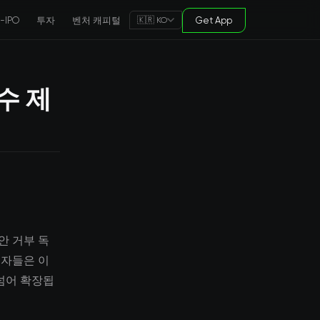
e-IPO
투자
벤처 캐피털
Get App
🇰🇷 KO
수 제
제안 거부 독
여자들은 이
넘어 확장됩