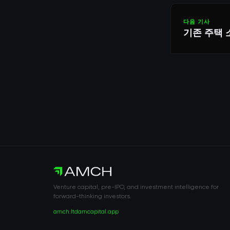
다음 기사
기존 주택 
Venture capital, pre-IPO, and investment intelligence for
forward-thinking investors.
amch.ltd
amcapital.app