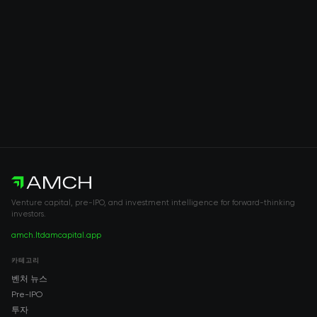
Venture capital, pre-IPO, and investment intelligence for forward-thinking
investors.
amch.ltd
amcapital.app
카테고리
벤처 뉴스
Pre-IPO
투자