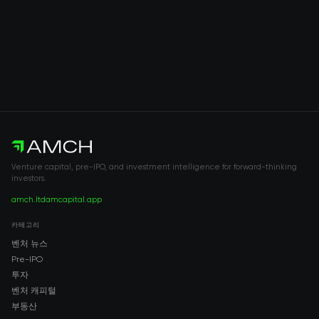
Venture capital, pre-IPO, and investment intelligence for forward-thinking
investors.
amch.ltd
amcapital.app
카테고리
벤처 뉴스
Pre-IPO
투자
벤처 캐피털
부동산