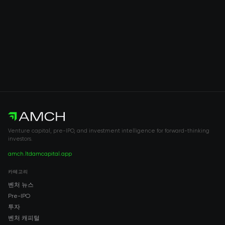
Venture capital, pre-IPO, and investment intelligence for forward-thinking
investors.
amch.ltd
amcapital.app
카테고리
벤처 뉴스
Pre-IPO
투자
벤처 캐피털