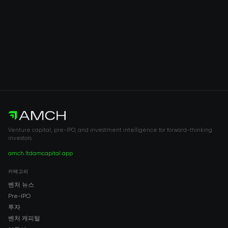
Venture capital, pre-IPO, and investment intelligence for forward-thinking
investors.
amch.ltd
amcapital.app
카테고리
벤처 뉴스
Pre-IPO
투자
벤처 캐피털