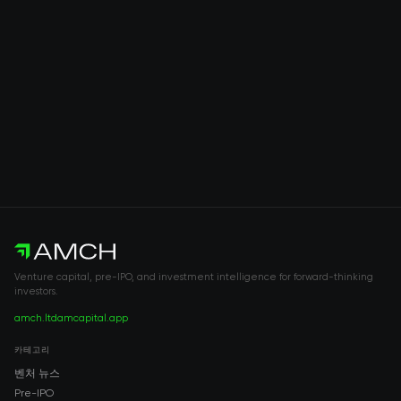
Venture capital, pre-IPO, and investment intelligence for forward-thinking
investors.
amch.ltd
amcapital.app
카테고리
벤처 뉴스
Pre-IPO