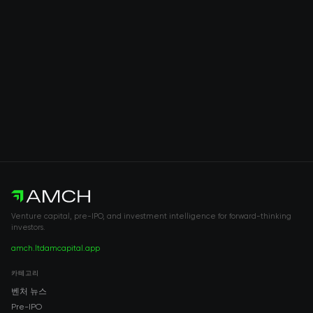
Venture capital, pre-IPO, and investment intelligence for forward-thinking
investors.
amch.ltd
amcapital.app
카테고리
벤처 뉴스
Pre-IPO