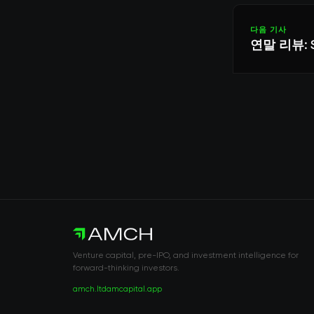
다음 기사
연말 리뷰: 
Venture capital, pre-IPO, and investment intelligence for
forward-thinking investors.
amch.ltd
amcapital.app