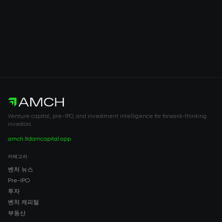
Venture capital, pre-IPO, and investment intelligence for forward-thinking
investors.
amch.ltd
amcapital.app
카테고리
벤처 뉴스
Pre-IPO
투자
벤처 캐피털
부동산