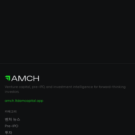
Venture capital, pre-IPO, and investment intelligence for forward-thinking
investors.
amch.ltd
amcapital.app
카테고리
벤처 뉴스
Pre-IPO
투자