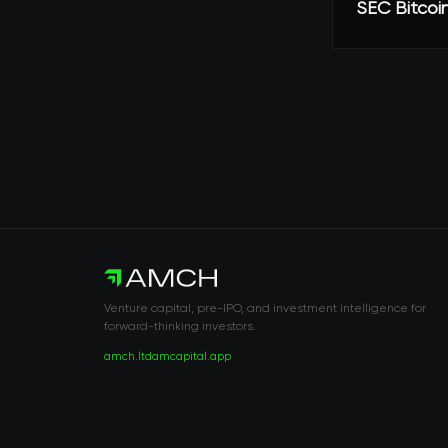
SEC Bit
Venture capital, pre-IPO, and investment intelligence for
forward-thinking investors.
amch.ltd
amcapital.app