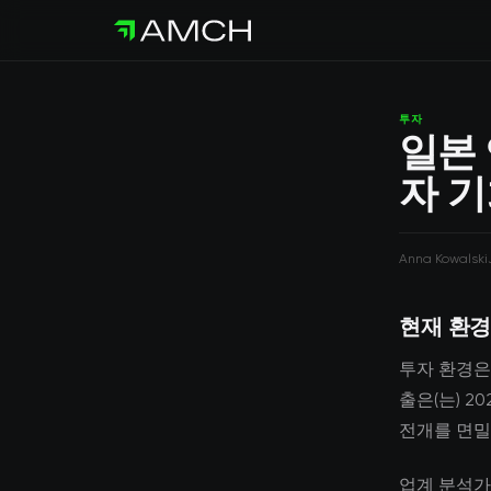
투자
일본 
자 기
Anna Kowalski
현재 환경
투자 환경은
출은(는) 
전개를 면밀
업계 분석가