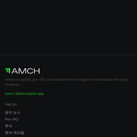
Venture capital, pre-IPO, and investment intelligence for forward-thinking
investors.
amch.ltd
amcapital.app
카테고리
벤처 뉴스
Pre-IPO
투자
벤처 캐피털