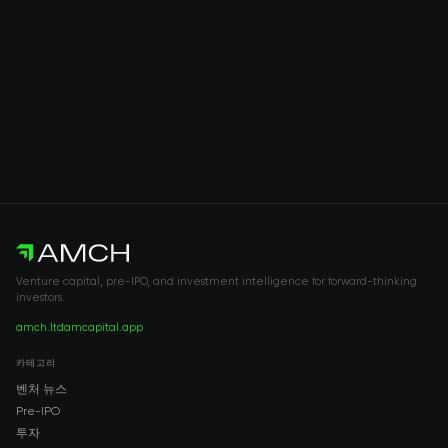
Venture capital, pre-IPO, and investment intelligence for forward-thinking
investors.
amch.ltd
amcapital.app
카테고리
벤처 뉴스
Pre-IPO
투자