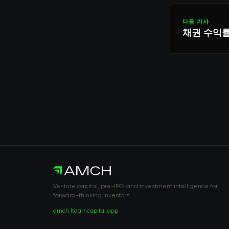
다음 기사
채권 수익률
Venture capital, pre-IPO, and investment intelligence for
forward-thinking investors.
amch.ltd
amcapital.app