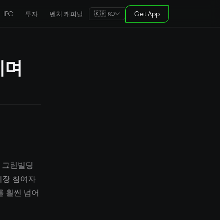
e-IPO
투자
벤처 캐피털
Get App
🇰🇷 KO
치며
며 그린빌딩
 시장 참여자
를 훨씬 넘어