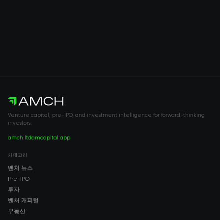
Venture capital, pre-IPO, and investment intelligence for forward-thinking
investors.
amch.ltd
amcapital.app
카테고리
벤처 뉴스
Pre-IPO
투자
벤처 캐피털
부동산