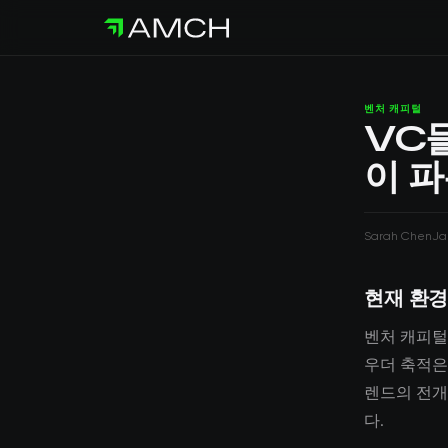
벤처 캐피털
VC
이 
Sarah Chen
Ja
현재 환경
벤처 캐피털
우더 축적은(
렌드의 전개
다.