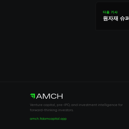
다음 기사
원자재 슈퍼
Venture capital, pre-IPO, and investment intelligence for
forward-thinking investors.
amch.ltd
amcapital.app