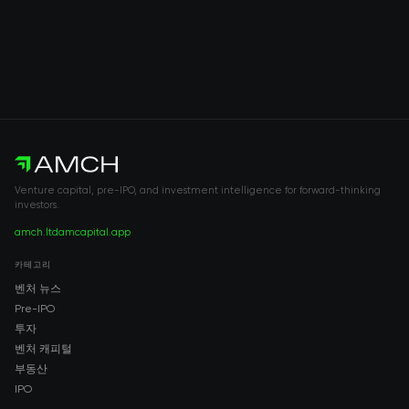
Venture capital, pre-IPO, and investment intelligence for forward-thinking
investors.
amch.ltd
amcapital.app
카테고리
벤처 뉴스
Pre-IPO
투자
벤처 캐피털
부동산
IPO