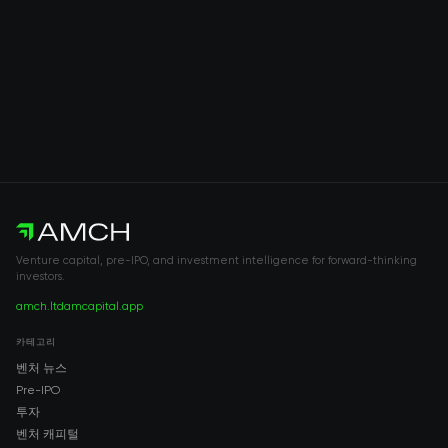
Venture capital, pre-IPO, and investment intelligence for forward-thinking
investors.
amch.ltd
amcapital.app
카테고리
벤처 뉴스
Pre-IPO
투자
벤처 캐피털