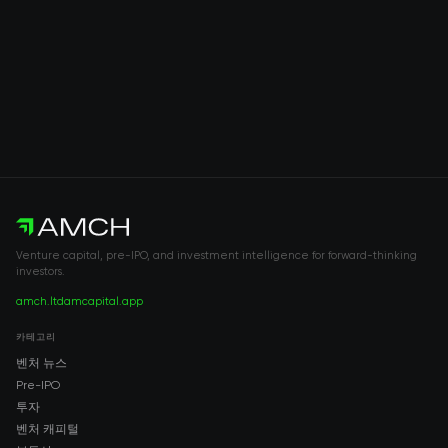
Venture capital, pre-IPO, and investment intelligence for forward-thinking
investors.
amch.ltd
amcapital.app
카테고리
벤처 뉴스
Pre-IPO
투자
벤처 캐피털