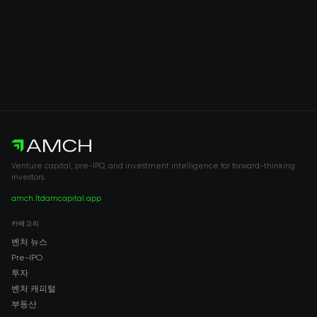
Venture capital, pre-IPO, and investment intelligence for forward-thinking
investors.
amch.ltd
amcapital.app
카테고리
벤처 뉴스
Pre-IPO
투자
벤처 캐피털
부동산