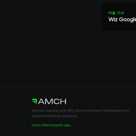
다음 기사
Wiz Goo
Venture capital, pre-IPO, and investment intelligence for
forward-thinking investors.
amch.ltd
amcapital.app