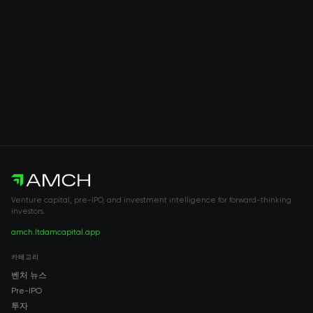
Venture capital, pre-IPO, and investment intelligence for forward-thinking
investors.
amch.ltd
amcapital.app
카테고리
벤처 뉴스
Pre-IPO
투자