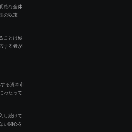
明確な全体
理の収束
ることは極
応する者が
化する資本市
にわたって
入し続けて
ない関心を