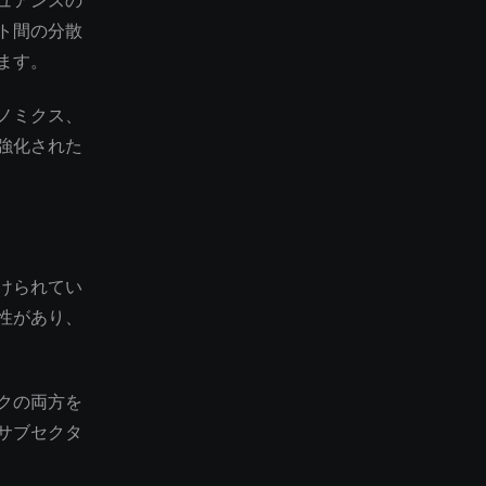
ュアンスの
ト間の分散
ます。
ノミクス、
強化された
けられてい
性があり、
クの両方を
サブセクタ