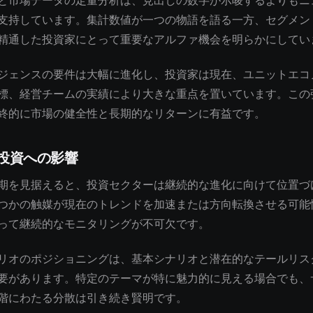
と市場データの定量分析は、見出しの数字が示唆するよりもニ
支持しています。集計数値が一つの物語を語る一方、セグメン
精通した投資家にとって重要なアルファ機会を明らかにしてい
ジェンスの要件は大幅に進化し、投資家は現在、ユニットエコ
標、経営チームの実績により大きな重点を置いています。この
終的に市場の健全性と長期的なリターンに有益です。
投資への影響
期を見据えると、投資セクターは継続的な進化に向けて位置づ
つかの触媒が現在のトレンドを加速または方向転換させる可能
って継続的なモニタリングが不可欠です。
リオのポジショニングは、基本シナリオと潜在的なテールリス
要があります。特定のテーマが特に魅力的に見える場合でも、
階にわたる分散は引き続き賢明です。