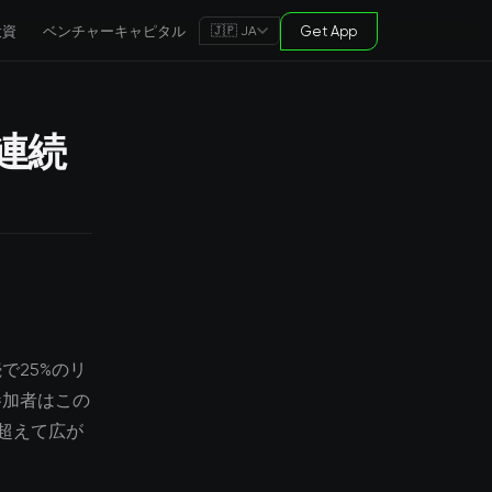
投資
ベンチャーキャピタル
Get App
🇯🇵 JA
連続
で25%のリ
参加者はこの
超えて広が