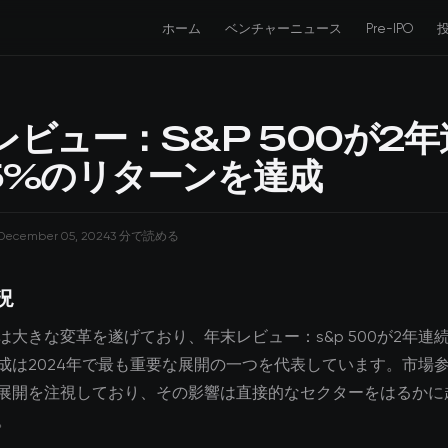
ホーム
ベンチャーニュース
Pre-IPO
レビュー：S&P 500が2年
5%のリターンを達成
December 05, 2024
3 分で読める
況
は大きな変革を遂げており、年末レビュー：s&p 500が2年連続
成は2024年で最も重要な展開の一つを代表しています。市場
展開を注視しており、その影響は直接的なセクターをはるかに
。