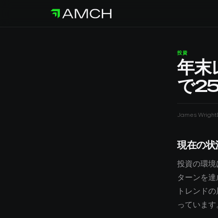
投資
年末
で2
James Wright
現在の状
投資の環境
ターンを達
トレンドの
っています