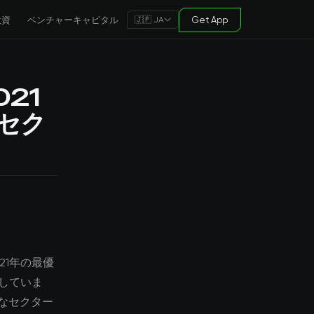
投資
ベンチャーキャピタル
Get App
🇯🇵 JA
21
セク
21年の最優
表していま
なセクター