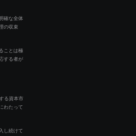
明確な全体
理の収束
ることは極
応する者が
化する資本市
にわたって
入し続けて