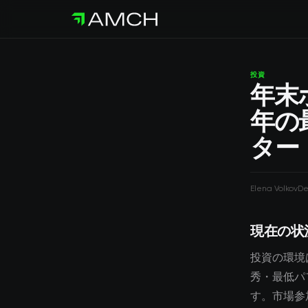
投資
年末
年の
ター
Elena Volkov
De
現在の状
投資の環境
秀・最低パ
す。市場参