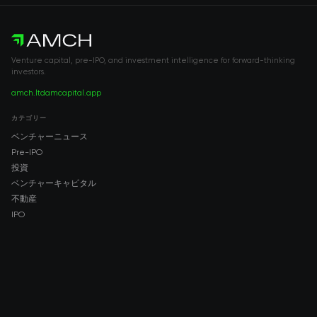
Venture capital, pre-IPO, and investment intelligence for forward-thinking
investors.
amch.ltd
amcapital.app
カテゴリー
ベンチャーニュース
Pre-IPO
投資
ベンチャーキャピタル
不動産
IPO
COMPANY
About AMCH
AMCH App
Trustpilot
DOWNLOAD