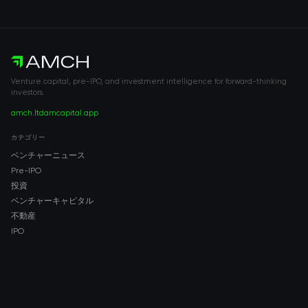
Venture capital, pre-IPO, and investment intelligence for forward-thinking
investors.
amch.ltd
amcapital.app
カテゴリー
ベンチャーニュース
Pre-IPO
投資
ベンチャーキャピタル
不動産
IPO
COMPANY
About AMCH
AMCH App
Trustpilot