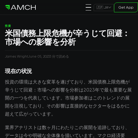
Get App
🇯🇵 JA
投資
米国債務上限危機が辛うじて回避：
市場への影響を分析
James Wright
June 05, 2023
3 分で読める
現在の状況
投資の環境は大きな変革を遂げており、米国債務上限危機が
辛うじて回避：市場への影響を分析は2023年で最も重要な展
開の一つを代表しています。市場参加者はこのトレンドの展
開を注視しており、その影響は直接的なセクターをはるかに
超えて広がっています。
業界アナリストは数ヶ月にわたりこの展開を追跡しており、
データは今や明確な全体像を描いています。マクロ経済要