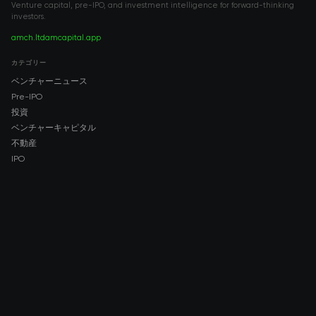
Venture capital, pre-IPO, and investment intelligence for forward-thinking
investors.
amch.ltd
amcapital.app
カテゴリー
ベンチャーニュース
Pre-IPO
投資
ベンチャーキャピタル
不動産
IPO
COMPANY
About AMCH
AMCH App
Trustpilot
DOWNLOAD
App Store
Google Play