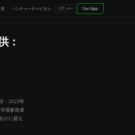
投資
ベンチャーキャピタル
Get App
🇯🇵 JA
供：
：2023年
。市場参加者
るかに超え