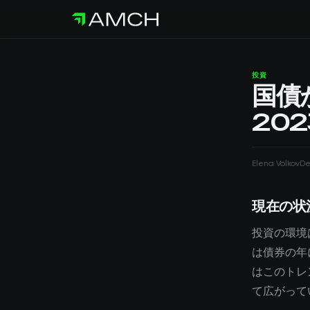
投資
国債
20
Elena Volkov
De
現在の状
投資の環境
は債券の年
はこのトレ
て広がって