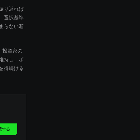
振り返れば
、選択基準
まらない新
。投資家の
維持し、ポ
を得続ける
読する