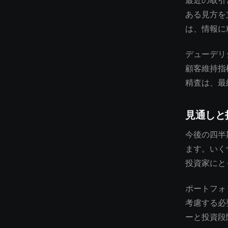
最近の取引
ある見方を
は、情報に
デューデリ
顧客維持指
精査は、最
見通しと
今後の四半
ます。いく
投資家にと
ポートフォ
考慮する必
ーと投資段