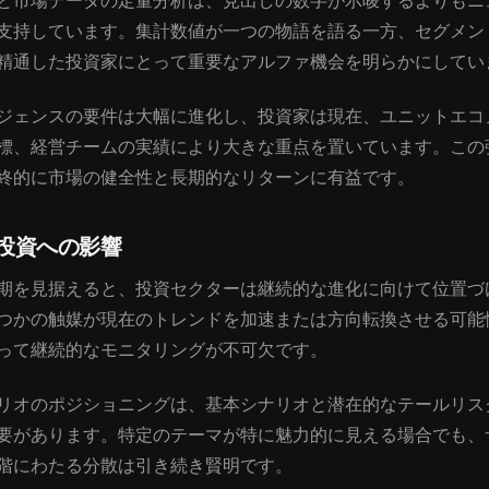
と市場データの定量分析は、見出しの数字が示唆するよりもニ
支持しています。集計数値が一つの物語を語る一方、セグメン
精通した投資家にとって重要なアルファ機会を明らかにしてい
ジェンスの要件は大幅に進化し、投資家は現在、ユニットエコ
標、経営チームの実績により大きな重点を置いています。この
終的に市場の健全性と長期的なリターンに有益です。
投資への影響
期を見据えると、投資セクターは継続的な進化に向けて位置づ
つかの触媒が現在のトレンドを加速または方向転換させる可能
って継続的なモニタリングが不可欠です。
リオのポジショニングは、基本シナリオと潜在的なテールリス
要があります。特定のテーマが特に魅力的に見える場合でも、
階にわたる分散は引き続き賢明です。