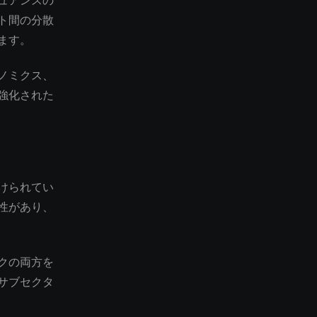
ュアンスの
ト間の分散
ます。
ノミクス、
強化された
けられてい
性があり、
クの両方を
サブセクタ