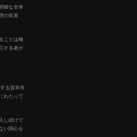
明確な全体
理の収束
ることは極
応する者が
化する資本市
にわたって
入し続けて
ない関心を