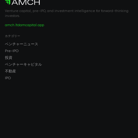
Venture capital, pre-IPO, and investment intelligence for forward-thinking
investors.
amch.ltd
amcapital.app
カテゴリー
ベンチャーニュース
Pre-IPO
投資
ベンチャーキャピタル
不動産
IPO
COMPANY
About AMCH
AMCH App
Trustpilot
DOWNLOAD
App Store
Google Play