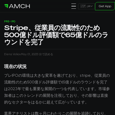
Get App
🇯🇵 JA
PRE-IPO
Stripe、従業員の流動性のため
500億ドル評価額で65億ドルのラ
ウンドを完了
Elena Volkov
May 01, 2023
3 分で読める
現在の状況
プレIPOの環境は大きな変革を遂げており、stripe、従業員の
流動性のため500億ドル評価額で65億ドルのラウンドを完了
は2023年で最も重要な展開の一つを代表しています。市場参
加者はこのトレンドの展開を注視しており、その影響は直接
的なセクターをはるかに超えて広がっています。
業界アナリストは数ヶ月にわたりこの展開を追跡しており、