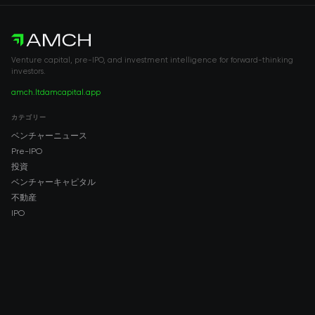
Venture capital, pre-IPO, and investment intelligence for forward-thinking
investors.
amch.ltd
amcapital.app
カテゴリー
ベンチャーニュース
Pre-IPO
投資
ベンチャーキャピタル
不動産
IPO
COMPANY
About AMCH
AMCH App
Trustpilot
DOWNLOAD