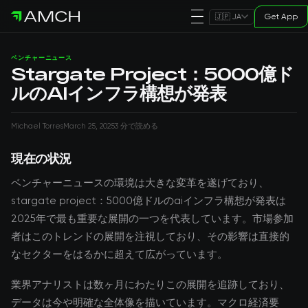
Get App
🇯🇵 JA
ベンチャーニュース
Stargate Project：5000億ド
ルのAIインフラ構想が発表
Michael Torres
March 25, 2025
3 分で読める
現在の状況
ベンチャーニュースの環境は大きな変革を遂げており、
stargate project：5000億ドルのaiインフラ構想が発表は
2025年で最も重要な展開の一つを代表しています。市場参加
者はこのトレンドの展開を注視しており、その影響は直接的
なセクターをはるかに超えて広がっています。
業界アナリストは数ヶ月にわたりこの展開を追跡しており、
データは今や明確な全体像を描いています。マクロ経済要