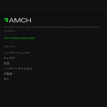
Venture capital, pre-IPO, and investment intelligence for forward-thinking
investors.
amch.ltd
amcapital.app
カテゴリー
ベンチャーニュース
Pre-IPO
投資
ベンチャーキャピタル
不動産
IPO
COMPANY
About AMCH
AMCH App
Trustpilot