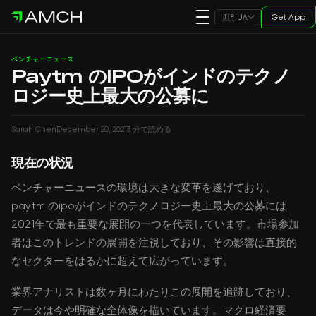
Get App
🇯🇵 JA
ベンチャーニュース
Paytm のIPOがインドのテクノ
ロジー史上最大の公募に
Sarah Chen
December 20, 2021
3 分で読める
現在の状況
ベンチャーニュースの環境は大きな変革を遂げており、
paytm のipoがインドのテクノロジー史上最大の公募には
2021年で最も重要な展開の一つを代表しています。市場参加
者はこのトレンドの展開を注視しており、その影響は直接的
なセクターをはるかに超えて広がっています。
業界アナリストは数ヶ月にわたりこの展開を追跡しており、
データは今や明確な全体像を描いています。マクロ経済要