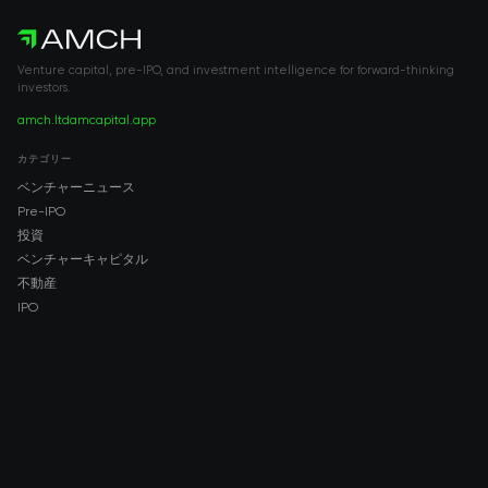
Venture capital, pre-IPO, and investment intelligence for forward-thinking
investors.
amch.ltd
amcapital.app
カテゴリー
ベンチャーニュース
Pre-IPO
投資
ベンチャーキャピタル
不動産
IPO
COMPANY
About AMCH
AMCH App
Trustpilot
DOWNLOAD