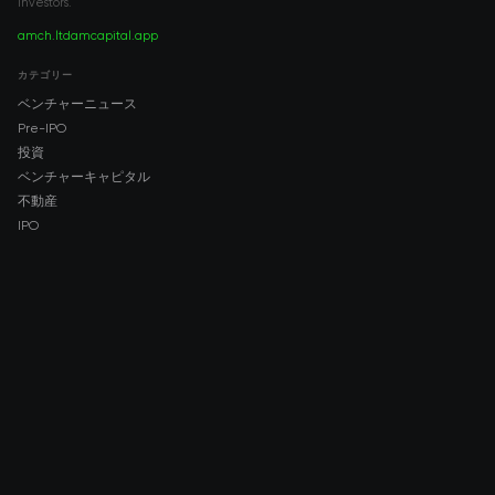
investors.
amch.ltd
amcapital.app
カテゴリー
ベンチャーニュース
Pre-IPO
投資
ベンチャーキャピタル
不動産
IPO
COMPANY
About AMCH
AMCH App
Trustpilot
DOWNLOAD
App Store
Google Play