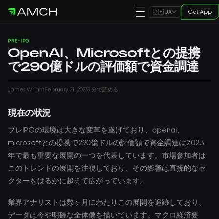
Get App
🇯🇵 JA
PRE-IPO
OpenAI、Microsoftとの提携
で290億ドルの評価額で資金調達
James Wright
February 21, 2023
3 分で読める
現在の状況
プレIPOの環境は大きな変革を遂げており、openai、
microsoftとの提携で290億ドルの評価額で資金調達は2023
年で最も重要な展開の一つを代表しています。市場参加者は
このトレンドの展開を注視しており、その影響は直接的なセ
クターをはるかに超えて広がっています。
業界アナリストは数ヶ月にわたりこの展開を追跡しており、
データは今や明確な全体像を描いています。マクロ経済要