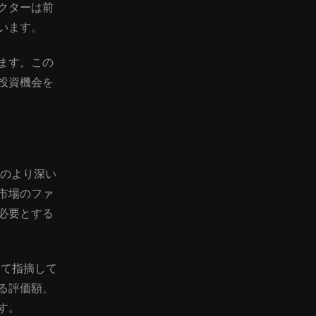
クターは前
います。
ます。この
投資機会を
復帰のより深い
市場のファ
必要とする
して指摘して
る評価額、
す。