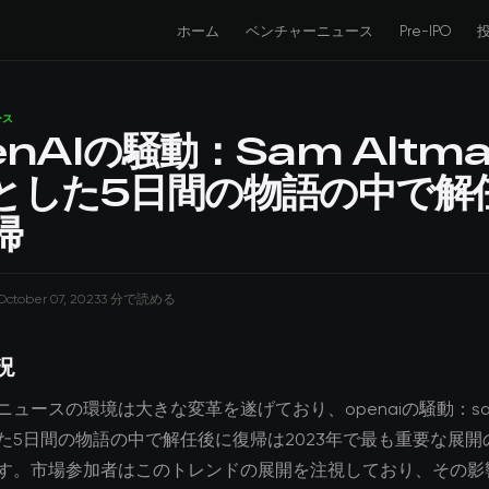
ホーム
ベンチャーニュース
Pre-IPO
ース
enAIの騒動：Sam Altm
とした5日間の物語の中で解
帰
October 07, 2023
3 分で読める
況
ュースの環境は大きな変革を遂げており、openaiの騒動：sam 
た5日間の物語の中で解任後に復帰は2023年で最も重要な展開
す。市場参加者はこのトレンドの展開を注視しており、その影