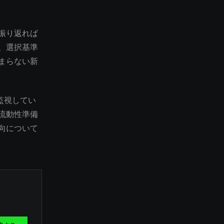
振り返れば
、選択基準
まらない新
監視してい
流動性準備
向について