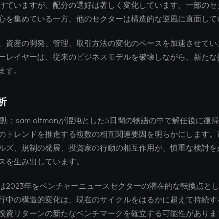
けていますが、配分の選好は著しく変化しています。一部のセ
心を集めている一方、他のセクターは構造的な逆風に直面して
、資産の開発、管理、取引方法の変化のペースを加速させてい
ーレイヤーは、従来のビジネスモデルを破壊しながら、新たな
ます。
析
の騒動：sam altmanが混沌とした5日間の物語の中で解任後に
のトレンドを推進する複数の相互関連要因を明らかにします。
ルズ、規制の発展、投資家の行動の相互作用が、慎重な検討を
スを生み出しています。
は2023年をベンチャーニュースセクターの潜在的な転換点と
行中の構造的変化は、現在のサイクルをはるかに超えて持続す
投資リターンの新たなベンチマークを確立する可能性がありま