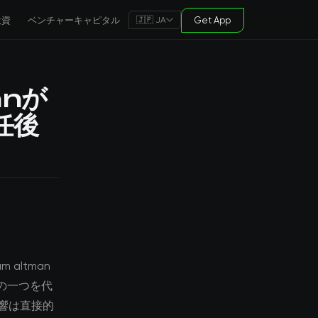
投資
ベンチャーキャピタル
Get App
🇯🇵 JA
anが
任後
altman
の一つを代
響は直接的