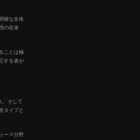
明確な全体
理の収束
ることは極
応する者が
導入、そして
産タイプと
ュース分野