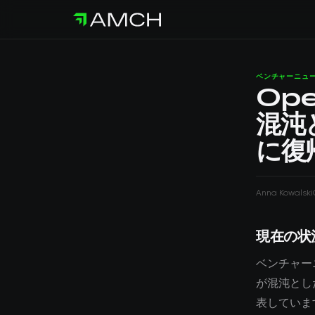
ベンチャーニュ
Op
混沌
に復
Anna Kowalski
現在の状
ベンチャーニ
が混沌とし
表していま