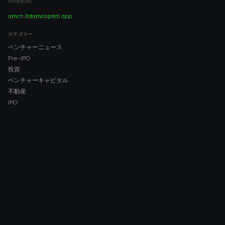
investors.
amch.ltd
amcapital.app
カテゴリー
ベンチャーニュース
Pre-IPO
投資
ベンチャーキャピタル
不動産
IPO
COMPANY
About AMCH
AMCH App
Trustpilot
DOWNLOAD
App Store
Google Play