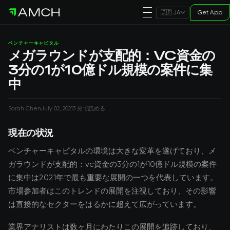
Get App
🇯🇵 JA
ベンチャーキャピタル
メガラウンドが支配的：VC資金の
3分の1が10億ドル規模の案件に集
中
Sarah Chen
July 02, 2021
3 分で読める
現在の状況
ベンチャーキャピタルの環境は大きな変革を遂げており、メ
ガラウンドが支配的：vc資金の3分の1が10億ドル規模の案件
に集中は2021年で最も重要な展開の一つを代表しています。
市場参加者はこのトレンドの展開を注視しており、その影響
は直接的なセクターをはるかに超えて広がっています。
業界アナリストは数ヶ月にわたりこの展開を追跡しており、