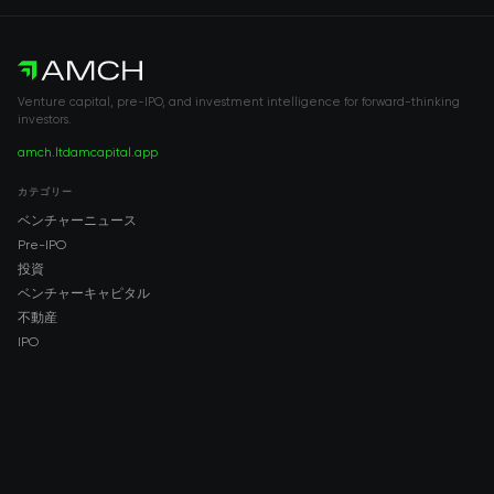
Venture capital, pre-IPO, and investment intelligence for forward-thinking
investors.
amch.ltd
amcapital.app
カテゴリー
ベンチャーニュース
Pre-IPO
投資
ベンチャーキャピタル
不動産
IPO
COMPANY
About AMCH
AMCH App
Trustpilot