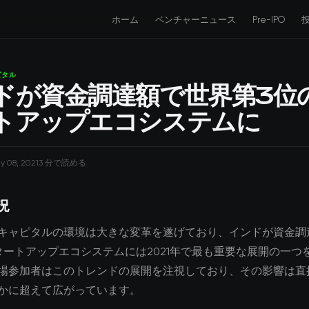
ホーム
ベンチャーニュース
Pre-IPO
ピタル
ドが資金調達額で世界第3位
トアップエコシステムに
ly 08, 2021
3 分で読める
況
キャピタルの環境は大きな変革を遂げており、インドが資金調
タートアップエコシステムには2021年で最も重要な展開の一つ
場参加者はこのトレンドの展開を注視しており、その影響は直
かに超えて広がっています。