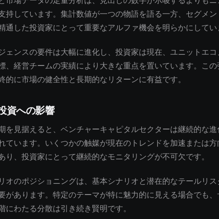
と市場データの定量分析は、見出しの数字が示唆するよりもニ
支持しています。集計数値が一つの物語を語る一方、セグメン
精通した投資家にとって重要なアルファ機会を明らかにしてい
ジェンスの要件は大幅に進化し、投資家は現在、ユニットエコ
標、経営チームの実績により大きな重点を置いています。この
終的に市場の健全性と長期的なリターンに有益です。
投資への影響
期を見据えると、ベンチャーキャピタルセクターは継続的な進
れています。いくつかの触媒が現在のトレンドを加速または方
あり、投資家にとって継続的なモニタリングが不可欠です。
リオのポジショニングは、基本シナリオと潜在的なテールリス
要があります。特定のテーマが特に魅力的に見える場合でも、
階にわたる分散は引き続き賢明です。