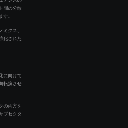
ュアンスの
ト間の分散
ます。
ノミクス、
強化された
化に向けて
向転換させ
クの両方を
サブセクタ