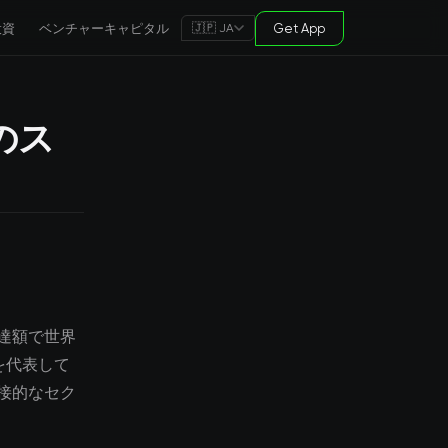
投資
ベンチャーキャピタル
Get App
🇯🇵 JA
のス
達額で世界
を代表して
接的なセク