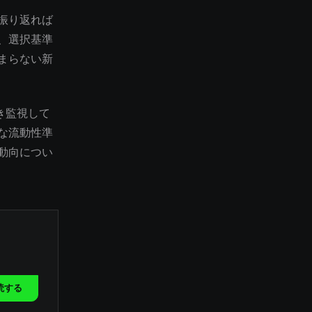
振り返れば
、選択基準
まらない新
き監視して
な流動性準
動向につい
読する