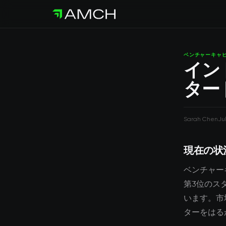
ベンチャーキャ
イン
ター
Sarah Chen
Ju
現在の状
ベンチャー
第3位のス
います。市
ターをはる