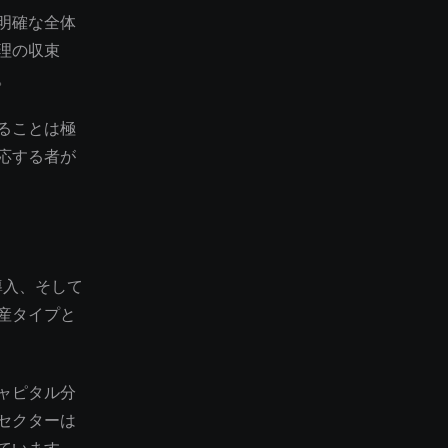
明確な全体
理の収束
。
ることは極
応する者が
ーの導入、そして
産タイプと
ャピタル分
セクターは