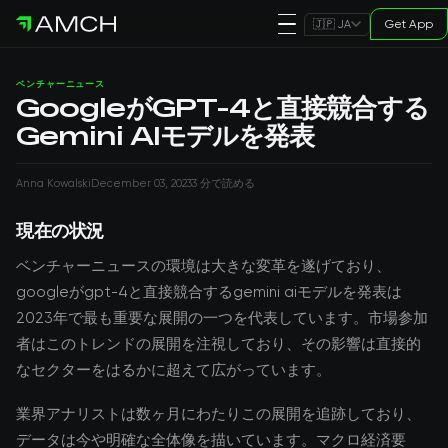
Get App
🇯🇵 JA
ベンチャーニュース
GoogleがGPT-4と直接競合する
Gemini AIモデルを発表
Anna Kowalski
December 03, 2023
3 分で読める
現在の状況
ベンチャーニュースの環境は大きな変革を遂げており、
googleがgpt-4と直接競合するgemini aiモデルを発表は
2023年で最も重要な展開の一つを代表しています。市場参加
者はこのトレンドの展開を注視しており、その影響は直接的
なセクターをはるかに超えて広がっています。
業界アナリストは数ヶ月にわたりこの展開を追跡しており、
データは今や明確な全体像を描いています。マクロ経済要