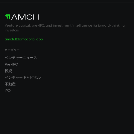
Venture capital, pre-IPO, and investment intelligence for forward-thinking
investors.
amch.ltd
amcapital.app
カテゴリー
ベンチャーニュース
Pre-IPO
投資
ベンチャーキャピタル
不動産
IPO
COMPANY
About AMCH
AMCH App
Trustpilot
DOWNLOAD