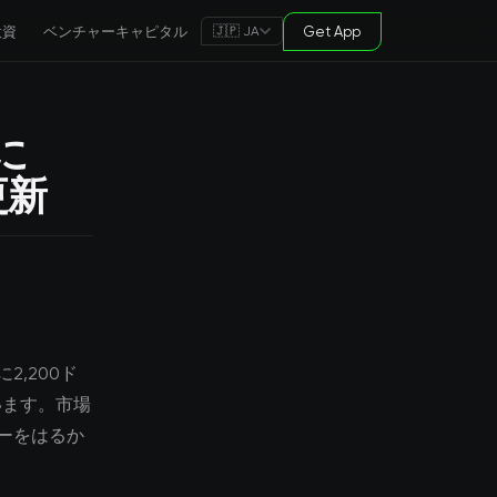
投資
ベンチャーキャピタル
Get App
🇯🇵 JA
に
更新
,200ド
います。市場
ーをはるか