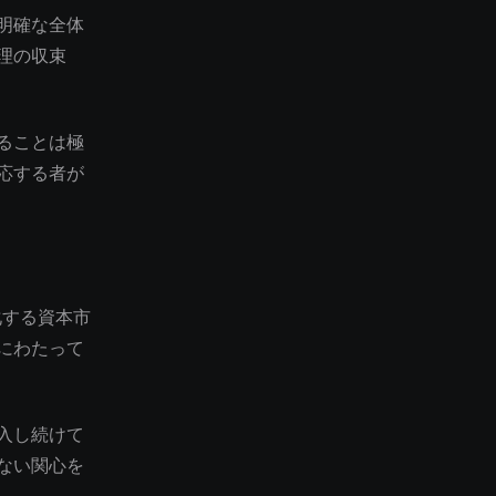
明確な全体
理の収束
ることは極
応する者が
化する資本市
にわたって
入し続けて
ない関心を