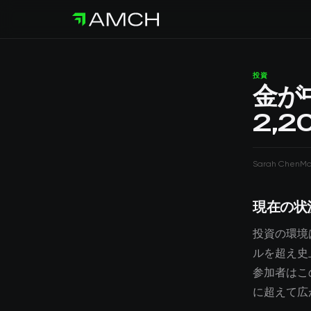
投資
金が
2,
Sarah Chen
Ma
現在の状
投資の環境
ルを超え史
参加者はこ
に超えて広