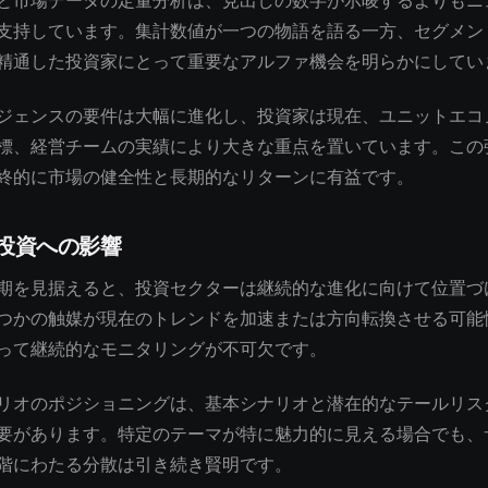
と市場データの定量分析は、見出しの数字が示唆するよりもニ
支持しています。集計数値が一つの物語を語る一方、セグメン
精通した投資家にとって重要なアルファ機会を明らかにしてい
ジェンスの要件は大幅に進化し、投資家は現在、ユニットエコ
標、経営チームの実績により大きな重点を置いています。この
終的に市場の健全性と長期的なリターンに有益です。
投資への影響
期を見据えると、投資セクターは継続的な進化に向けて位置づ
つかの触媒が現在のトレンドを加速または方向転換させる可能
って継続的なモニタリングが不可欠です。
リオのポジショニングは、基本シナリオと潜在的なテールリス
要があります。特定のテーマが特に魅力的に見える場合でも、
階にわたる分散は引き続き賢明です。