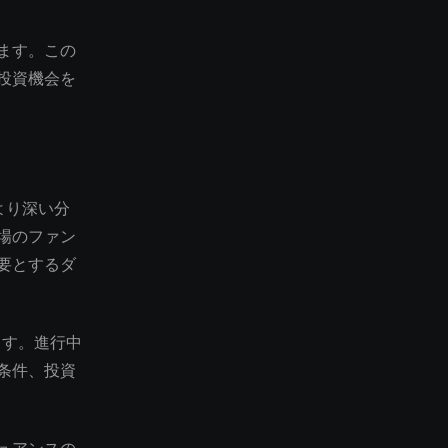
ます。この
投資機会を
より深い分
場のファン
要とするダ
ます。進行中
条件、投資