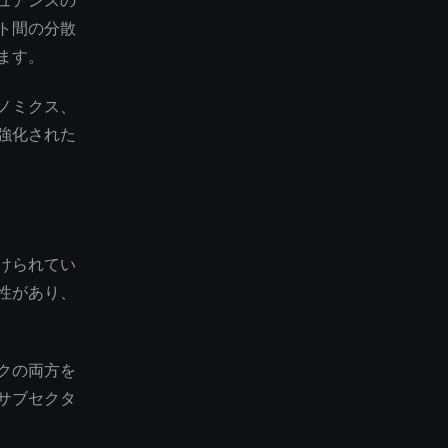
ュアンスの
ト間の分散
ます。
ノミクス、
強化された
けられてい
性があり、
クの両方を
サブセクタ