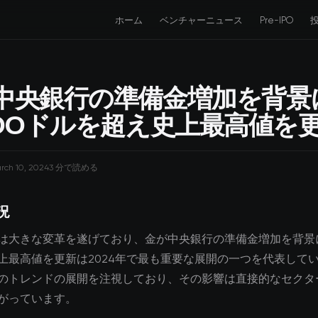
ホーム
ベンチャーニュース
Pre-IPO
中央銀行の準備金増加を背景
200ドルを超え史上最高値を
rch 10, 2024
3 分で読める
況
は大きな変革を遂げており、金が中央銀行の準備金増加を背景に2
上最高値を更新は2024年で最も重要な展開の一つを代表して
のトレンドの展開を注視しており、その影響は直接的なセクタ
がっています。