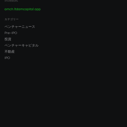
investors.
amch.ltd
amcapital.app
カテゴリー
ベンチャーニュース
Pre-IPO
投資
ベンチャーキャピタル
不動産
IPO
COMPANY
About AMCH
AMCH App
Trustpilot
DOWNLOAD
App Store
Google Play