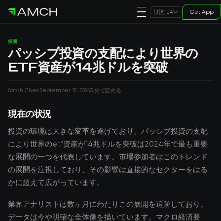
Get App
🇯🇵 JA
投資
パッシブ投資の支配により世界の
ETF資産が14兆ドルを突破
Sarah Chen
September 18, 2024
3 分で読める
現在の状況
投資の環境は大きな変革を遂げており、パッシブ投資の支配
により世界のetf資産が14兆ドルを突破は2024年で最も重要
な展開の一つを代表しています。市場参加者はこのトレンド
の展開を注視しており、その影響は直接的なセクターをはる
かに超えて広がっています。
業界アナリストは数ヶ月にわたりこの展開を追跡しており、
データは今や明確な全体像を描いています。マクロ経済要