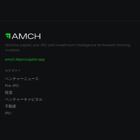
Venture capital, pre-IPO, and investment intelligence for forward-thinking
investors.
amch.ltd
amcapital.app
カテゴリー
ベンチャーニュース
Pre-IPO
投資
ベンチャーキャピタル
不動産
IPO
COMPANY
About AMCH
AMCH App