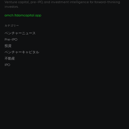
Venture capital, pre-IPO, and investment intelligence for forward-thinking
investors.
amch.ltd
amcapital.app
カテゴリー
ベンチャーニュース
Pre-IPO
投資
ベンチャーキャピタル
不動産
IPO
COMPANY
About AMCH
AMCH App
Trustpilot
DOWNLOAD
App Store
Google Play