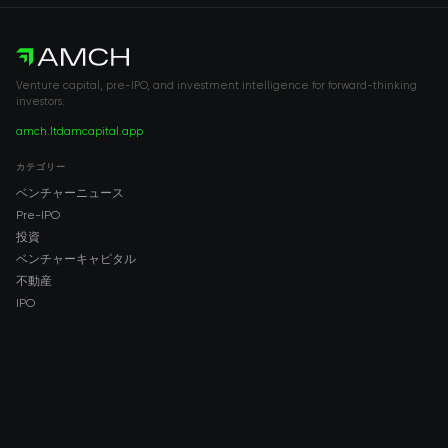
Venture capital, pre-IPO, and investment intelligence for forward-thinking
investors.
amch.ltd
amcapital.app
カテゴリー
ベンチャーニュース
Pre-IPO
投資
ベンチャーキャピタル
不動産
IPO
COMPANY
About AMCH
AMCH App
Trustpilot
DOWNLOAD