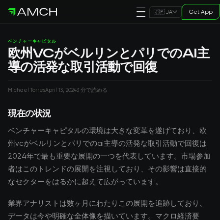
Get App
🇯🇵 JA
ベンチャーキャピタル
欧州VCがベルリンとパリでのAI主
導の活発な取引活動で回復
Michael Torres
April 13, 2024
3 分で読める
現在の状況
ベンチャーキャピタルの環境は大きな変革を遂げており、欧
州vcがベルリンとパリでのai主導の活発な取引活動で回復は
2024年で最も重要な展開の一つを代表しています。市場参加
者はこのトレンドの展開を注視しており、その影響は直接的
なセクターをはるかに超えて広がっています。
業界アナリストは数ヶ月にわたりこの展開を追跡しており、
データは今や明確な全体像を描いています。マクロ経済要